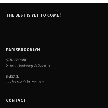
THE BEST IS YET TO COME !
PARISBROOKLYN
STRASBOURG
5 rue du faubourg de Saverne
PARIS 11e
127 bis rue de la Roquette
CONTACT