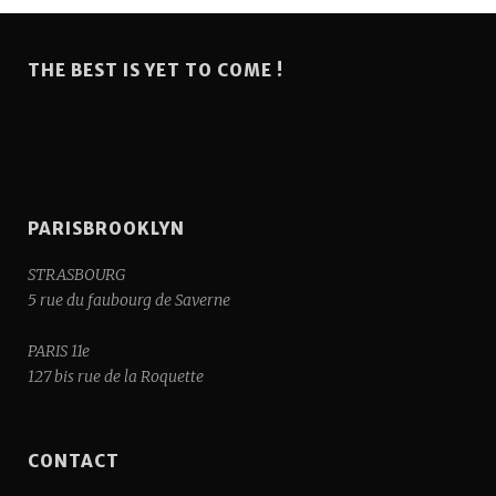
THE BEST IS YET TO COME !
PARISBROOKLYN
STRASBOURG
5 rue du faubourg de Saverne
PARIS 11e
127 bis rue de la Roquette
CONTACT