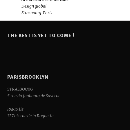
Design global
Strasbourg-Paris
THE BEST IS YET TO COME !
PARISBROOKLYN
STRASBOURG
5 rue du faubourg de Saverne
PARIS 11e
127 bis rue de la Roquette