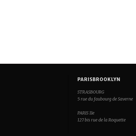
PARISBROOKLYN
STRASBOURG
5 rue du faubourg de Saverne
PARIS 11e
127 bis rue de la Roquette