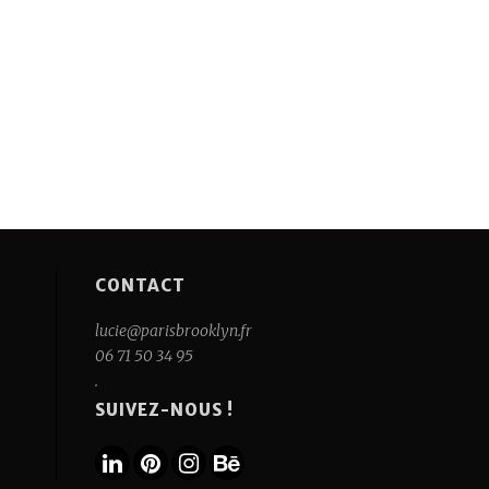
CONTACT
lucie@parisbrooklyn.fr
06 71 50 34 95
.
SUIVEZ-NOUS !